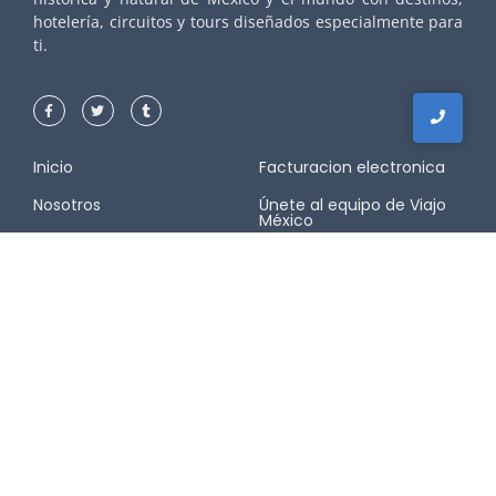
hotelería, circuitos y tours diseñados especialmente para
ti.
Inicio
Facturacion electronica
Nosotros
Únete al equipo de Viajo
México
Destinos
Acceso a Agencias
Contacto
Buen Fin
Aviso de privacidad
Black friday
Preguntas Frecuentes
¿Porqué elegirnos?
Contacto
Escríbenos o llámanos para resolver cualquiera de tus dudas o en
caso de emergencias en destino al teléfono: